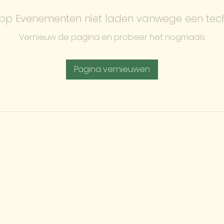
p Evenementen niet laden vanwege een tec
Vernieuw de pagina en probeer het nogmaals.
Pagina vernieuwen